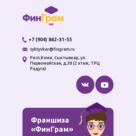
+7 (904) 862-31-55
syktyvkar@fingram.ru
Респ.Коми, Cыктывкар, ул.
Первомайская, д.38 (2 этаж, ТРЦ
Радуга)
пр
Ф
об
Франшиза
«ФинГрам»