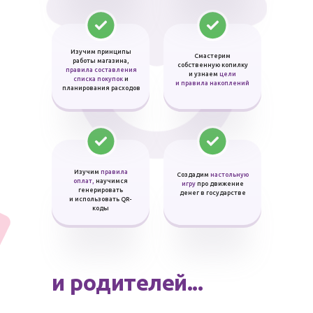
Изучим принципы
Смастерим
работы магазина,
собственную копилку
правила составления
и узнаем
цели
списка покупок
и
и правила накоплений
планирования расходов
Изучим
правила
Создадим
настольную
оплат,
научимся
игру
про движение
генерировать
денег в государстве
и использовать QR-
коды
и родителей...