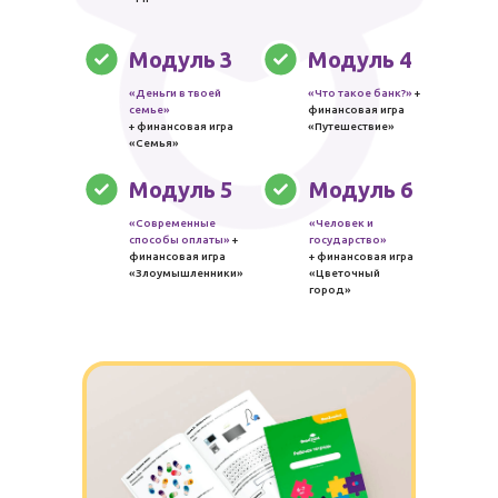
Модуль 3
Модуль 4
«Деньги в твоей
«Что такое банк?»
+
семье»
финансовая игра
+ финансовая игра
«Путешествие»
«Семья»
Модуль 5
Модуль 6
«Современные
«Человек и
способы оплаты»
+
государство»
финансовая игра
+ финансовая игра
«Злоумышленники»
«Цветочный
город»