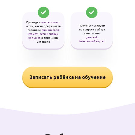
Проведем
мастер-класс
Проконсультируем
о том, как поддерживать
по вопросу выбора
развитие
финансовой
и открытия
грамотности и гибких
детской
навыков
в домашних
банковской карты
условиях
Записать ребёнка на обучение