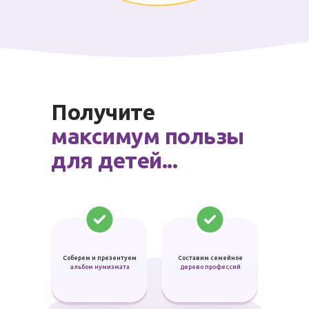
Получите
максимум пользы
для детей...
Cоберем и презентуем
Cоставим семейное
альбом нумизмата
дерево профессий