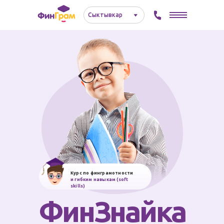
Сыктывкар⠀⠀⠀⠀
Курс по финграмотности
и гибким навыкам (soft
skills)
ФинЗнайка