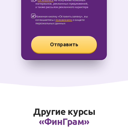
Я
соглашаюсь
на получение полезных
материалов, рекламных предложений,
а также рассылок рекламного характера
Нажимая кнопку «Оставить заявку», вы
соглашаетесь с
положением
о защите
персональных данных
Отправить
Другие курсы
«ФинГрам»