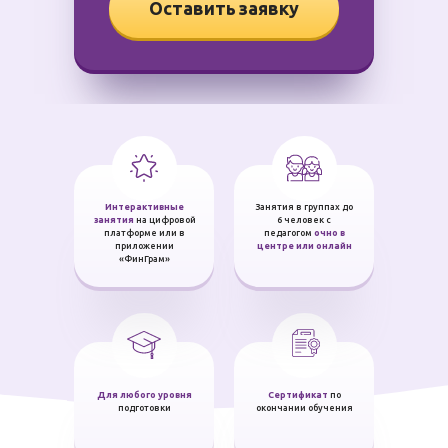
Оставить заявку
Интерактивные
Занятия в группах до
занятия
на цифровой
6 человек с
платформе или в
педагогом
очно в
приложении
центре или онлайн
«ФинГрам»
Для любого уровня
Сертификат
по
подготовки
окончании обучения